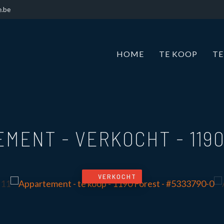
e.be
HOME
TE KOOP
TE
EMENT - VERKOCHT
-
119
VERKOCHT