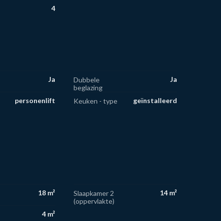
4
Ja
Ja
Dubbele
beglazing
personenlift
geïnstalleerd
Keuken - type
18 m²
14 m²
Slaapkamer 2
(oppervlakte)
4 m²