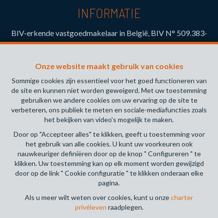
INFORMATIE
BIV-erkende vastgoedmakelaar in België, BIV N° 509.383-
Toezichthoudende Autoriteit : Beroepinstituut van
Vastgoedmakelaars Luxemburgstraat, 16B - 1000 Brussel
Onze website maakt gebruik van cookies
(+32 2 505 38 50 - info@biv.be) -
www.biv.be
-
Deontologische code
Sommige cookies zijn essentieel voor het goed functioneren van
de site en kunnen niet worden geweigerd. Met uw toestemming
BA en borgstelling via NV AXA Belgium, Troonplein 1, 1000
gebruiken we andere cookies om uw ervaring op de site te
Brussel (polisnr. 730.390.160) Dekking geldt voor
verbeteren, ons publiek te meten en sociale-mediafuncties zoals
activiteiten die in België worden uitgevoerd
het bekijken van video's mogelijk te maken.
Door op "Accepteer alles" te klikken, geeft u toestemming voor
Algemene gebruiksvoorwaarden van de website
het gebruik van alle cookies. U kunt uw voorkeuren ook
nauwkeuriger definiëren door op de knop " Configureren " te
Charter privéleven
klikken. Uw toestemming kan op elk moment worden gewijzigd
door op de link " Cookie configuratie " te klikken onderaan elke
Cookie configuratie
pagina.
Als u meer wilt weten over cookies, kunt u onze
charter
privéleven
raadplegen.