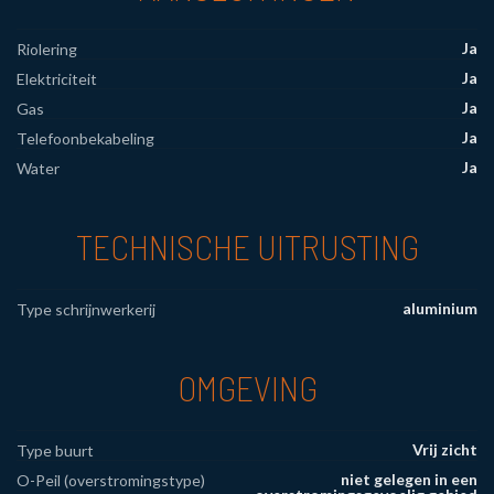
Ja
Riolering
Ja
Elektriciteit
Ja
Gas
Ja
Telefoonbekabeling
Ja
Water
TECHNISCHE UITRUSTING
aluminium
Type schrijnwerkerij
OMGEVING
Vrij zicht
Type buurt
niet gelegen in een
O-Peil (overstromingstype)