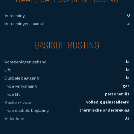
0
Verdieping
5
Verdiepingen - aantal
BASISUITRUSTING
Ja
Voorzieningen gehand.
Ja
Lift
Ja
Dubbele beglazing
gas
Type verwarming
personenlift
Type lift
volledig geïnstalleerd
Keuken - type
thermische onderbreking
Type dubbele beglazing
Ja
Videofoon