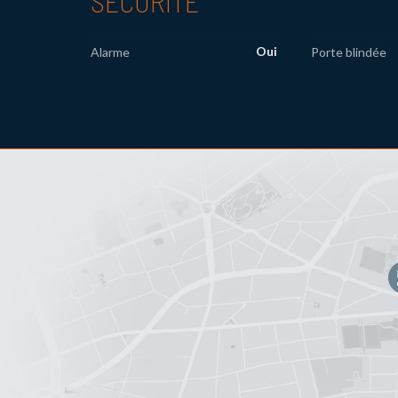
SÉCURITÉ
Oui
Alarme
Porte blindée