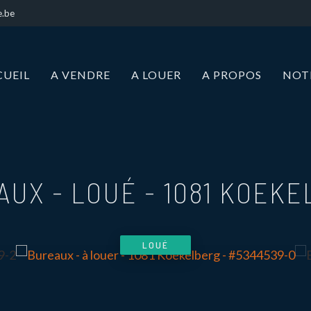
e.be
CUEIL
A VENDRE
A LOUER
A PROPOS
NOT
AUX - LOUÉ
-
1081 KOEKE
LOUÉ