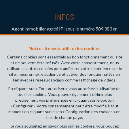
INFOS
Agent immobilier agréé IPI sous le numéro 509.383 en
Belgique- Instance de contrôle: Institut professionnel des
agents immobiliers, rue du Luxembourg 16B, 1000 Bruxelles
Notre site web utilise des cookies
(+32 2 505 38 50 - info@ipi.be) - Soumis au
code
déontologique de l’ IPI
Certains cookies sont essentiels au bon fonctionnement du site
et ne peuvent être refusés. Avec votre consentement, nous
RC professionnelle et cautionnement via AXA Belgium SA,
utilisons d’autres cookies pour améliorer votre expérience sur le
Place du Trône 1, 1000 Bruxelles – police n° 730.390.160.
site, mesurer notre audience et activer des fonctionnalités en
Couverture valable pour les activités réalisées en Belgique
lien avec les réseaux sociaux comme l’affichage de vidéos.
En cliquant sur « Tout autoriser », vous autorisez l’utilisation de
Conditions générales d'utilisation du site
tous les cookies. Vous pouvez également définir plus
précisément vos préférences en cliquant sur le bouton
Charte de la protection de la vie privée
« Configurer ». Votre consentement peut être modifié à tout
moment en cliquant sur le lien « Configuration des cookies » en
Configuration des cookies
bas de chaque page.
Si vous souhaitez en savoir plus sur les cookies, vous pouvez