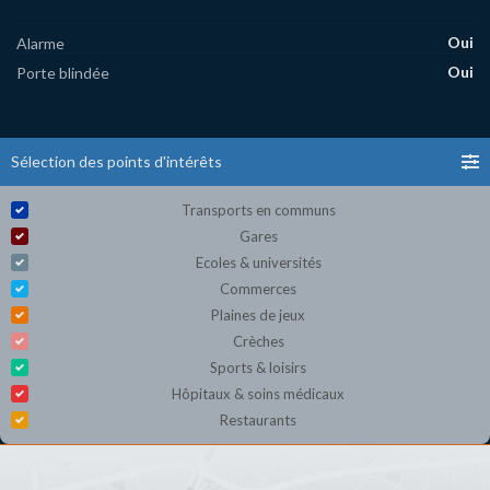
Oui
Alarme
Oui
Porte blindée
Sélection des points d'intérêts
Transports en communs
Gares
Ecoles & universités
Commerces
Plaines de jeux
Crèches
Sports & loisirs
Hôpitaux & soins médicaux
Restaurants