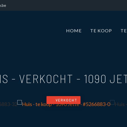
e.be
HOME
TE KOOP
TE
IS - VERKOCHT
-
1090 JE
VERKOCHT