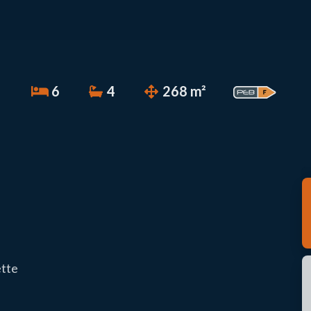
6
4
268 m²
ette