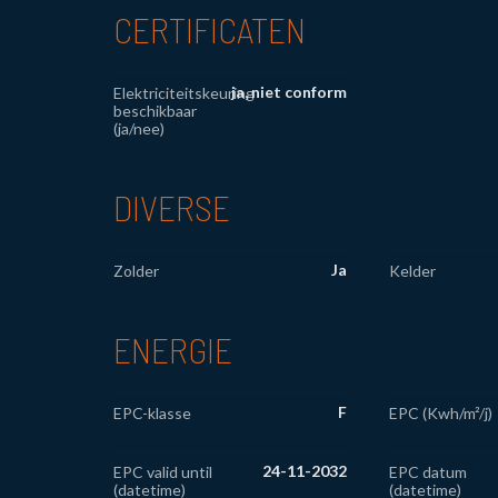
CERTIFICATEN
ja, niet conform
Elektriciteitskeuring
beschikbaar
(ja/nee)
DIVERSE
Ja
Zolder
Kelder
ENERGIE
F
EPC-klasse
EPC (Kwh/m²/j)
24-11-2032
EPC valid until
EPC datum
(datetime)
(datetime)