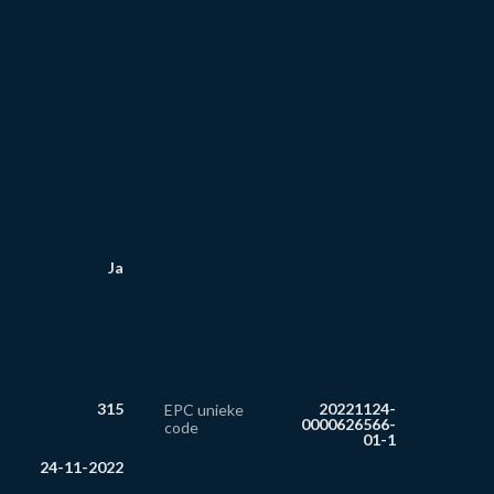
Ja
315
20221124-
EPC unieke
0000626566-
code
01-1
24-11-2022