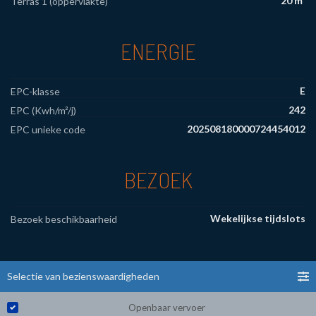
20 m²
Terras 1 (oppervlakte)
ENERGIE
E
EPC-klasse
242
EPC (Kwh/m²/j)
202508180000724454012
EPC unieke code
BEZOEK
Wekelijkse tijdslots
Bezoek beschikbaarheid
Selectie van bezienswaardigheden
Openbaar vervoer