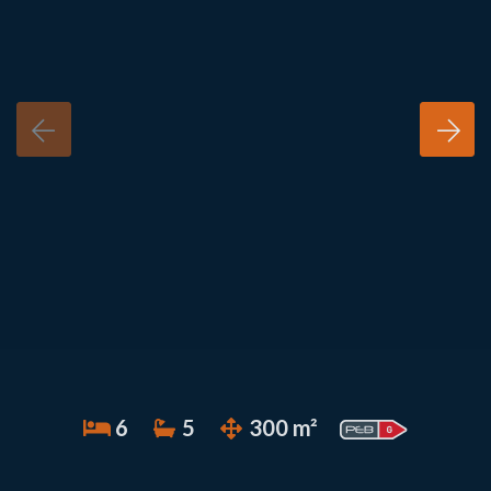
6
5
300 m²