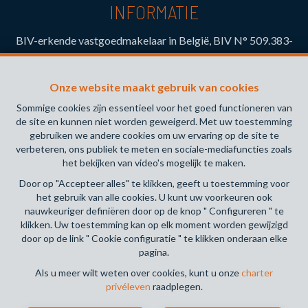
INFORMATIE
BIV-erkende vastgoedmakelaar in België, BIV N° 509.383-
Toezichthoudende Autoriteit : Beroepinstituut van
Vastgoedmakelaars Luxemburgstraat, 16B - 1000 Brussel
Onze website maakt gebruik van cookies
(+32 2 505 38 50 - info@biv.be) -
www.biv.be
-
Deontologische code
Sommige cookies zijn essentieel voor het goed functioneren van
de site en kunnen niet worden geweigerd. Met uw toestemming
BA en borgstelling via NV AXA Belgium, Troonplein 1, 1000
gebruiken we andere cookies om uw ervaring op de site te
Brussel (polisnr. 730.390.160) Dekking geldt voor
verbeteren, ons publiek te meten en sociale-mediafuncties zoals
activiteiten die in België worden uitgevoerd
het bekijken van video's mogelijk te maken.
Door op "Accepteer alles" te klikken, geeft u toestemming voor
Algemene gebruiksvoorwaarden van de website
het gebruik van alle cookies. U kunt uw voorkeuren ook
nauwkeuriger definiëren door op de knop " Configureren " te
Charter privéleven
klikken. Uw toestemming kan op elk moment worden gewijzigd
door op de link " Cookie configuratie " te klikken onderaan elke
Cookie configuratie
pagina.
Als u meer wilt weten over cookies, kunt u onze
charter
privéleven
raadplegen.