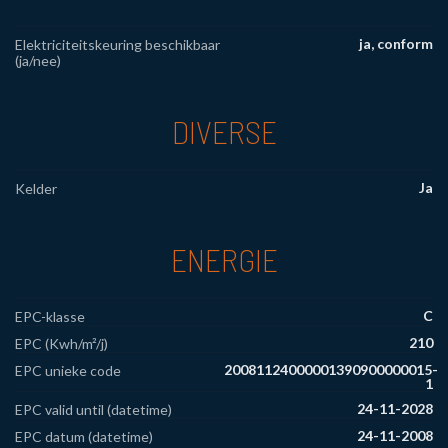
ja, conform
Elektriciteitskeuring beschikbaar
(ja/nee)
DIVERSE
Ja
Kelder
ENERGIE
C
EPC-klasse
210
EPC (Kwh/m²/j)
20081124000001390900000015-
EPC unieke code
1
24-11-2028
EPC valid until (datetime)
24-11-2008
EPC datum (datetime)