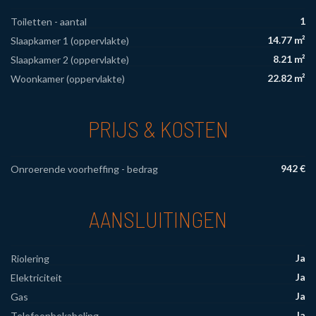
1
Toiletten - aantal
14.77 m²
Slaapkamer 1 (oppervlakte)
8.21 m²
Slaapkamer 2 (oppervlakte)
22.82 m²
Woonkamer (oppervlakte)
PRIJS & KOSTEN
942 €
Onroerende voorheffing - bedrag
AANSLUITINGEN
Ja
Riolering
Ja
Elektriciteit
Ja
Gas
Ja
Telefoonbekabeling