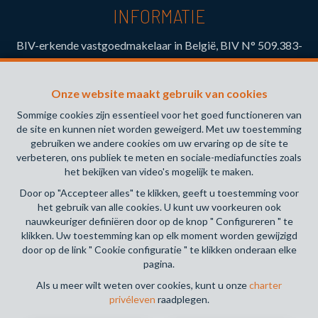
INFORMATIE
BIV-erkende vastgoedmakelaar in België, BIV N° 509.383-
Toezichthoudende Autoriteit : Beroepinstituut van
Vastgoedmakelaars Luxemburgstraat, 16B - 1000 Brussel
Onze website maakt gebruik van cookies
(+32 2 505 38 50 - info@biv.be) -
www.biv.be
-
Deontologische code
Sommige cookies zijn essentieel voor het goed functioneren van
de site en kunnen niet worden geweigerd. Met uw toestemming
BA en borgstelling via NV AXA Belgium, Troonplein 1, 1000
gebruiken we andere cookies om uw ervaring op de site te
Brussel (polisnr. 730.390.160) Dekking geldt voor
verbeteren, ons publiek te meten en sociale-mediafuncties zoals
activiteiten die in België worden uitgevoerd
het bekijken van video's mogelijk te maken.
Door op "Accepteer alles" te klikken, geeft u toestemming voor
Algemene gebruiksvoorwaarden van de website
het gebruik van alle cookies. U kunt uw voorkeuren ook
nauwkeuriger definiëren door op de knop " Configureren " te
Charter privéleven
klikken. Uw toestemming kan op elk moment worden gewijzigd
door op de link " Cookie configuratie " te klikken onderaan elke
Cookie configuratie
pagina.
Als u meer wilt weten over cookies, kunt u onze
charter
privéleven
raadplegen.