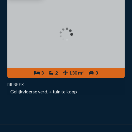
3
2
130 m²
3
DILBEEK
Gelijkvloerse verd. + tuin te koop