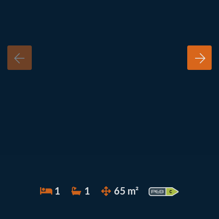
1
1
65 m²