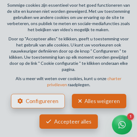
Deontologische code
Sommige cookies zijn essentieel voor het goed functioneren van
de site en kunnen niet worden geweigerd. Met uw toestemming
BA en borgstelling via NV AXA Belgium, Troonplein 1, 1000
gebruiken we andere cookies om uw ervaring op de site te
Brussel (polisnr. 730.390.160) Dekking geldt voor
verbeteren, ons publiek te meten en sociale-mediafuncties zoals
activiteiten die in België worden uitgevoerd
het bekijken van video's mogelijk te maken.
Door op "Accepteer alles" te klikken, geeft u toestemming voor
Algemene gebruiksvoorwaarden van de website
het gebruik van alle cookies. U kunt uw voorkeuren ook
nauwkeuriger definiëren door op de knop " Configureren " te
Charter privéleven
klikken. Uw toestemming kan op elk moment worden gewijzigd
door op de link " Cookie configuratie " te klikken onderaan elke
Cookie configuratie
pagina.
Als u meer wilt weten over cookies, kunt u onze
charter
privéleven
raadplegen.
POWERED BY
WHISE
DESIGNED AND DEVELOPED BY
Configureren
Alles weigeren
WEBULOUS.IMMO
Accepteer alles