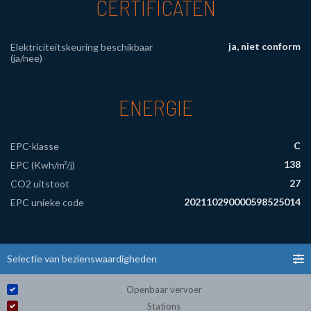
CERTIFICATEN
ja, niet conform
Elektriciteitskeuring beschikbaar
(ja/nee)
ENERGIE
C
EPC-klasse
138
EPC (Kwh/m²/j)
27
CO2 uitstoot
20211029­0000598525­01­4
EPC unieke code
Selectie van bezienswaardigheden
Openbaar vervoer
Stations