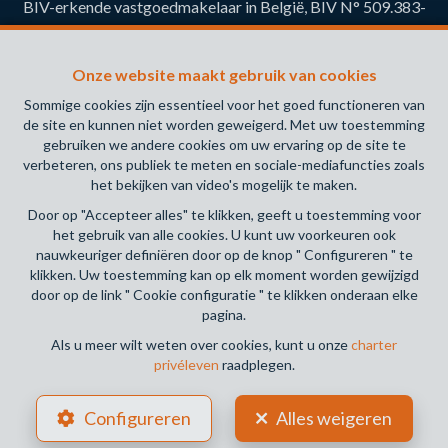
BIV-erkende vastgoedmakelaar in België, BIV N° 509.383-
Toezichthoudende Autoriteit : Beroepinstituut van
Vastgoedmakelaars Luxemburgstraat, 16B - 1000 Brussel
Onze website maakt gebruik van cookies
(+32 2 505 38 50 - info@biv.be) -
www.biv.be
-
Deontologische code
Sommige cookies zijn essentieel voor het goed functioneren van
de site en kunnen niet worden geweigerd. Met uw toestemming
BA en borgstelling via NV AXA Belgium, Troonplein 1, 1000
gebruiken we andere cookies om uw ervaring op de site te
Brussel (polisnr. 730.390.160) Dekking geldt voor
verbeteren, ons publiek te meten en sociale-mediafuncties zoals
activiteiten die in België worden uitgevoerd
het bekijken van video's mogelijk te maken.
Door op "Accepteer alles" te klikken, geeft u toestemming voor
Algemene gebruiksvoorwaarden van de website
het gebruik van alle cookies. U kunt uw voorkeuren ook
nauwkeuriger definiëren door op de knop " Configureren " te
Charter privéleven
klikken. Uw toestemming kan op elk moment worden gewijzigd
door op de link " Cookie configuratie " te klikken onderaan elke
Cookie configuratie
pagina.
Als u meer wilt weten over cookies, kunt u onze
charter
privéleven
raadplegen.
POWERED BY
WHISE
DESIGNED AND DEVELOPED BY
Configureren
Alles weigeren
WEBULOUS.IMMO