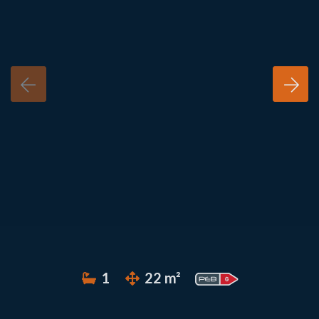
1
22 m²