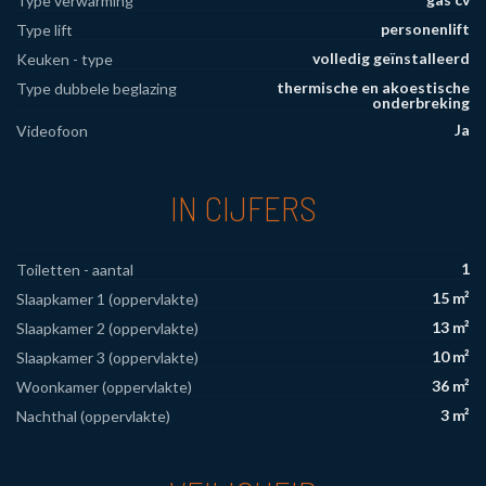
Type verwarming
personenlift
Type lift
volledig geïnstalleerd
Keuken - type
thermische en akoestische
Type dubbele beglazing
onderbreking
Ja
Videofoon
IN CIJFERS
1
Toiletten - aantal
15 m²
Slaapkamer 1 (oppervlakte)
13 m²
Slaapkamer 2 (oppervlakte)
10 m²
Slaapkamer 3 (oppervlakte)
36 m²
Woonkamer (oppervlakte)
3 m²
Nachthal (oppervlakte)