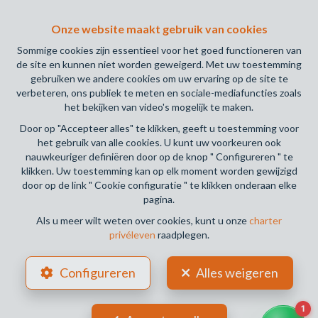
Vastgoedmakelaars Luxemburgstraat, 16B - 1000 Brussel
Onze website maakt gebruik van cookies
(+32 2 505 38 50 - info@biv.be) -
www.biv.be
-
Deontologische code
Sommige cookies zijn essentieel voor het goed functioneren van
de site en kunnen niet worden geweigerd. Met uw toestemming
BA en borgstelling via NV AXA Belgium, Troonplein 1, 1000
gebruiken we andere cookies om uw ervaring op de site te
Brussel (polisnr. 730.390.160) Dekking geldt voor
verbeteren, ons publiek te meten en sociale-mediafuncties zoals
activiteiten die in België worden uitgevoerd
het bekijken van video's mogelijk te maken.
Door op "Accepteer alles" te klikken, geeft u toestemming voor
Algemene gebruiksvoorwaarden van de website
het gebruik van alle cookies. U kunt uw voorkeuren ook
nauwkeuriger definiëren door op de knop " Configureren " te
Charter privéleven
klikken. Uw toestemming kan op elk moment worden gewijzigd
door op de link " Cookie configuratie " te klikken onderaan elke
Cookie configuratie
pagina.
Als u meer wilt weten over cookies, kunt u onze
charter
privéleven
raadplegen.
POWERED BY
WHISE
DESIGNED AND DEVELOPED BY
Configureren
Alles weigeren
WEBULOUS.IMMO