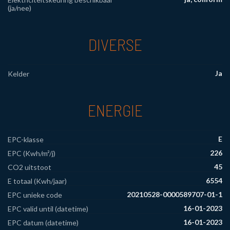
(ja/nee)
DIVERSE
Ja
Kelder
ENERGIE
E
EPC-klasse
226
EPC (Kwh/m²/j)
45
CO2 uitstoot
6554
E totaal (Kwh/jaar)
20210528-0000589707-01-1
EPC unieke code
16-01-2023
EPC valid until (datetime)
16-01-2023
EPC datum (datetime)