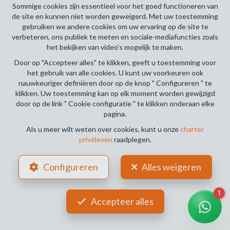
Deontologische code
Sommige cookies zijn essentieel voor het goed functioneren van
de site en kunnen niet worden geweigerd. Met uw toestemming
BA en borgstelling via NV AXA Belgium, Troonplein 1, 1000
gebruiken we andere cookies om uw ervaring op de site te
Brussel (polisnr. 730.390.160) Dekking geldt voor
verbeteren, ons publiek te meten en sociale-mediafuncties zoals
activiteiten die in België worden uitgevoerd
het bekijken van video's mogelijk te maken.
Door op "Accepteer alles" te klikken, geeft u toestemming voor
Algemene gebruiksvoorwaarden van de website
het gebruik van alle cookies. U kunt uw voorkeuren ook
nauwkeuriger definiëren door op de knop " Configureren " te
Charter privéleven
klikken. Uw toestemming kan op elk moment worden gewijzigd
door op de link " Cookie configuratie " te klikken onderaan elke
Cookie configuratie
pagina.
Als u meer wilt weten over cookies, kunt u onze
charter
privéleven
raadplegen.
POWERED BY
WHISE
DESIGNED AND DEVELOPED BY
Configureren
Alles weigeren
WEBULOUS.IMMO
Accepteer alles