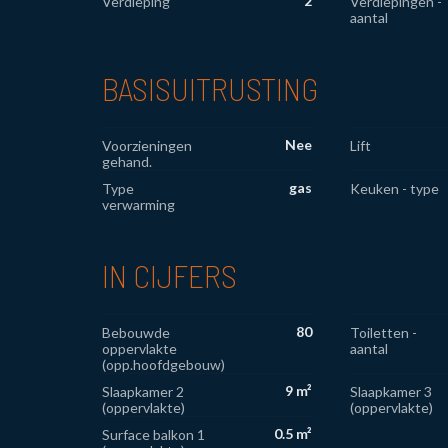
2
Verdieping
Verdiepingen -
aantal
BASISUITRUSTING
Nee
Voorzieningen
Lift
gehand.
gas
Type
Keuken - type
verwarming
IN CIJFERS
80
Bebouwde
Toiletten -
oppervlakte
aantal
(opp.hoofdgebouw)
9 m²
Slaapkamer 2
Slaapkamer 3
(oppervlakte)
(oppervlakte)
0.5 m²
Surface balkon 1