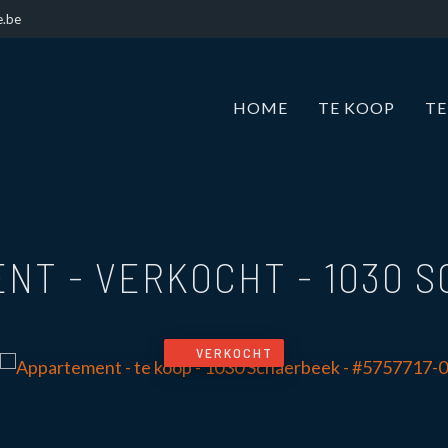
e.be
HOME
TE KOOP
TE
ENT - VERKOCHT
-
1030 
VERKOCHT