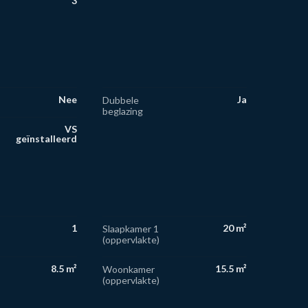
3
Nee
Ja
Dubbele
beglazing
VS
geïnstalleerd
1
20 m²
Slaapkamer 1
(oppervlakte)
8.5 m²
15.5 m²
Woonkamer
(oppervlakte)