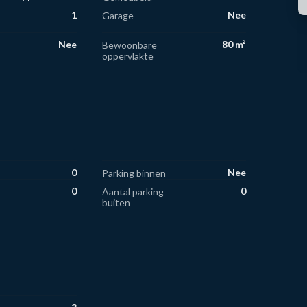
1
Nee
Garage
Nee
80 m²
Bewoonbare
oppervlakte
0
Nee
Parking binnen
0
0
Aantal parking
buiten