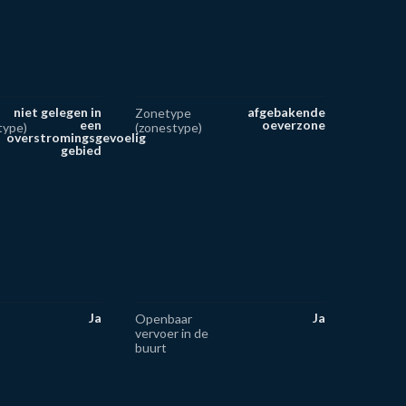
niet gelegen in
afgebakende
Zonetype
een
oeverzone
type)
(zonestype)
overstromingsgevoelig
gebied
Ja
Ja
Openbaar
vervoer in de
buurt