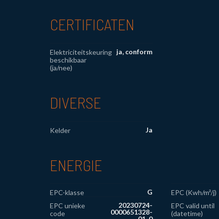
CERTIFICATEN
ja, conform
Elektriciteitskeuring
beschikbaar
(ja/nee)
DIVERSE
Ja
Kelder
ENERGIE
G
EPC-klasse
EPC (Kwh/m²/j)
20230724-
EPC unieke
EPC valid until
0000651328-
code
(datetime)
01-0