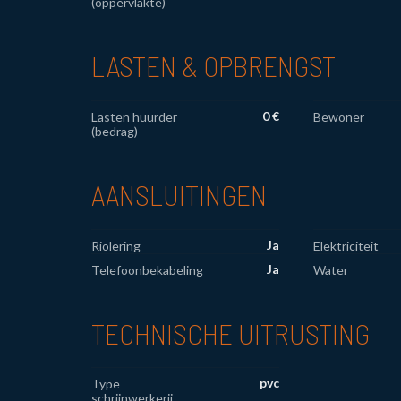
(oppervlakte)
LASTEN & OPBRENGST
0 €
Lasten huurder
Bewoner
(bedrag)
AANSLUITINGEN
Ja
Riolering
Elektriciteit
Ja
Telefoonbekabeling
Water
TECHNISCHE UITRUSTING
pvc
Type
schrijnwerkerij