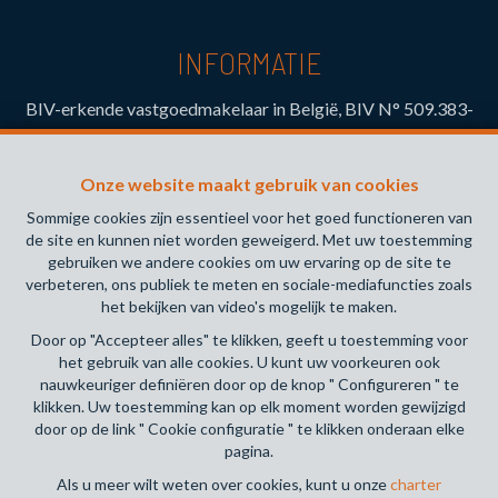
INFORMATIE
BIV-erkende vastgoedmakelaar in België, BIV N° 509.383-
Toezichthoudende Autoriteit : Beroepinstituut van
Vastgoedmakelaars Luxemburgstraat, 16B - 1000 Brussel
Onze website maakt gebruik van cookies
(+32 2 505 38 50 - info@biv.be) -
www.biv.be
-
Deontologische code
Sommige cookies zijn essentieel voor het goed functioneren van
de site en kunnen niet worden geweigerd. Met uw toestemming
BA en borgstelling via NV AXA Belgium, Troonplein 1, 1000
gebruiken we andere cookies om uw ervaring op de site te
Brussel (polisnr. 730.390.160) Dekking geldt voor
verbeteren, ons publiek te meten en sociale-mediafuncties zoals
activiteiten die in België worden uitgevoerd
het bekijken van video's mogelijk te maken.
Door op "Accepteer alles" te klikken, geeft u toestemming voor
Algemene gebruiksvoorwaarden van de website
het gebruik van alle cookies. U kunt uw voorkeuren ook
nauwkeuriger definiëren door op de knop " Configureren " te
Charter privéleven
klikken. Uw toestemming kan op elk moment worden gewijzigd
door op de link " Cookie configuratie " te klikken onderaan elke
Cookie configuratie
pagina.
Als u meer wilt weten over cookies, kunt u onze
charter