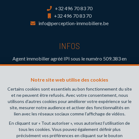
+32 496 70 83 70
+32 496 70 83 70
info@perception-immobiliere.be
INFOS
Agent immobilier agréé IPI sous le numéro 509.383 en
Belgique- Instance de contrôle: Institut professionnel des
agents immobiliers, rue du Luxembourg 16B, 1000 Bruxelles
Notre site web utilise des cookies
(+32 2 505 38 50 - info@ipi.be) - Soumis au
code
déontologique de l’ IPI
Certains cookies sont essentiels au bon fonctionnement du site
et ne peuvent être refusés. Avec votre consentement, nous
RC professionnelle et cautionnement via AXA Belgium SA,
utilisons d’autres cookies pour améliorer votre expérience sur le
Place du Trône 1, 1000 Bruxelles – police n° 730.390.160.
site, mesurer notre audience et activer des fonctionnalités en
Couverture valable pour les activités réalisées en Belgique
lien avec les réseaux sociaux comme l’affichage de vidéos.
En cliquant sur « Tout autoriser », vous autorisez l’utilisation de
Conditions générales d'utilisation du site
tous les cookies. Vous pouvez également définir plus
précisément vos préférences en cliquant sur le bouton