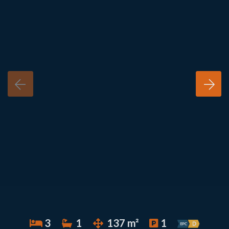
3
1
137 m²
1