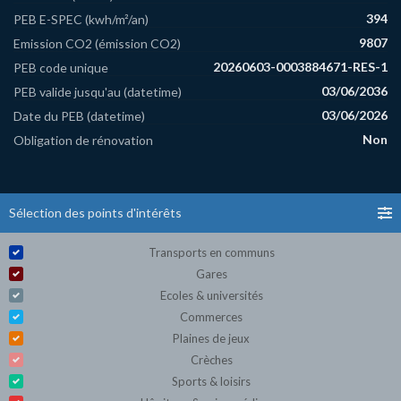
394
PEB E-SPEC (kwh/m²/an)
9807
Emission CO2 (émission CO2)
20260603-0003884671-RES-1
PEB code unique
03/06/2036
PEB valide jusqu'au (datetime)
03/06/2026
Date du PEB (datetime)
Non
Obligation de rénovation
Sélection des points d'intérêts
Transports en communs
Gares
Ecoles & universités
Commerces
Plaines de jeux
Crèches
Sports & loisirs