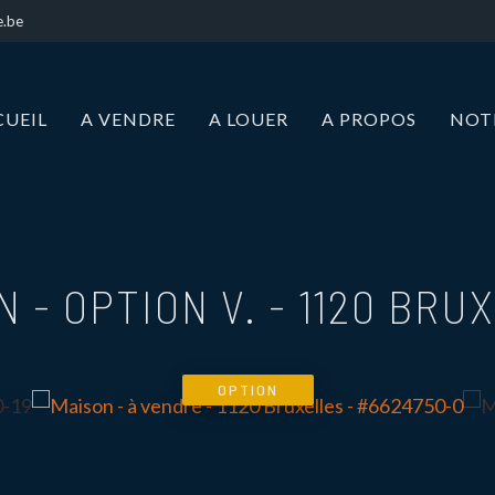
e.be
CUEIL
A VENDRE
A LOUER
A PROPOS
NOT
N - OPTION V.
-
1120 BRU
OPTION