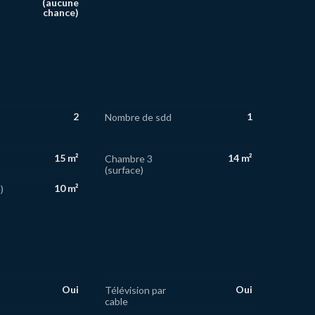
(aucune
chance)
2
1
Nombre de sdd
15 m²
14 m²
Chambre 3
(surface)
10 m²
)
Oui
Oui
Télévision par
cable