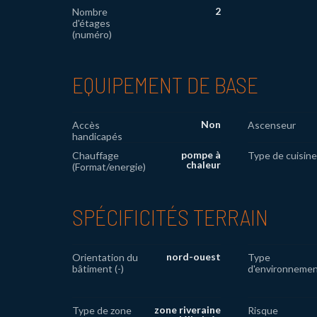
2
Nombre
d'étages
(numéro)
EQUIPEMENT DE BASE
Non
Accès
Ascenseur
handicapés
pompe à
Chauffage
Type de cuisine
chaleur
(Format/energie)
SPÉCIFICITÉS TERRAIN
nord-ouest
Orientation du
Type
bâtiment (-)
d'environneme
zone riveraine
Type de zone
Risque