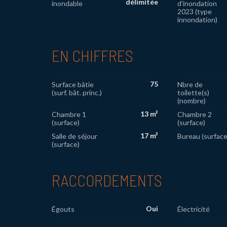
délimitée
inondable
d'inondation
2023 (type
innondation)
EN CHIFFRES
75
Surface bâtie
Nbre de
(surf. bât. princ.)
toilette(s)
(nombre)
13 m²
Chambre 1
Chambre 2
(surface)
(surface)
17 m²
Salle de séjour
Bureau (surface
(surface)
RACCORDEMENTS
Oui
Égouts
Électricité