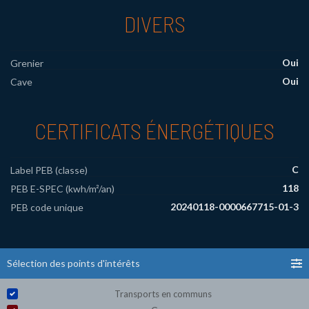
DIVERS
Oui
Grenier
Oui
Cave
CERTIFICATS ÉNERGÉTIQUES
C
Label PEB (classe)
118
PEB E-SPEC (kwh/m²/an)
20240118-0000667715-01-3
PEB code unique
Sélection des points d'intérêts
Transports en communs