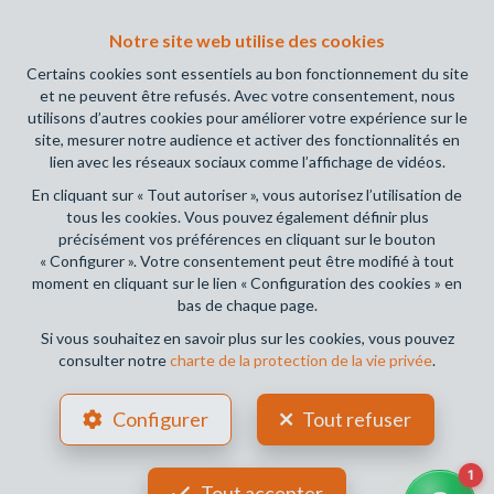
agents immobiliers, rue du Luxembourg 16B, 1000 Bruxelles
Notre site web utilise des cookies
(+32 2 505 38 50 - info@ipi.be) - Soumis au
code
déontologique de l’ IPI
Certains cookies sont essentiels au bon fonctionnement du site
et ne peuvent être refusés. Avec votre consentement, nous
RC professionnelle et cautionnement via AXA Belgium SA,
utilisons d’autres cookies pour améliorer votre expérience sur le
Place du Trône 1, 1000 Bruxelles – police n° 730.390.160.
site, mesurer notre audience et activer des fonctionnalités en
Couverture valable pour les activités réalisées en Belgique
lien avec les réseaux sociaux comme l’affichage de vidéos.
En cliquant sur « Tout autoriser », vous autorisez l’utilisation de
Conditions générales d'utilisation du site
tous les cookies. Vous pouvez également définir plus
précisément vos préférences en cliquant sur le bouton
Charte de la protection de la vie privée
« Configurer ». Votre consentement peut être modifié à tout
moment en cliquant sur le lien « Configuration des cookies » en
Configuration des cookies
bas de chaque page.
Si vous souhaitez en savoir plus sur les cookies, vous pouvez
consulter notre
charte de la protection de la vie privée
.
POWERED BY
WHISE
DESIGNED AND DEVELOPED BY
Configurer
Tout refuser
WEBULOUS.IMMO
Tout accepter