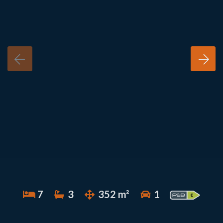
7
3
352 m²
1