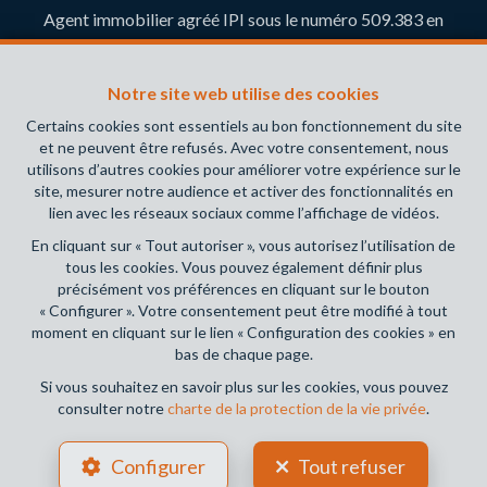
Agent immobilier agréé IPI sous le numéro 509.383 en
Belgique- Instance de contrôle: Institut professionnel des
agents immobiliers, rue du Luxembourg 16B, 1000 Bruxelles
Notre site web utilise des cookies
(+32 2 505 38 50 - info@ipi.be) - Soumis au
code
déontologique de l’ IPI
Certains cookies sont essentiels au bon fonctionnement du site
et ne peuvent être refusés. Avec votre consentement, nous
RC professionnelle et cautionnement via AXA Belgium SA,
utilisons d’autres cookies pour améliorer votre expérience sur le
Place du Trône 1, 1000 Bruxelles – police n° 730.390.160.
site, mesurer notre audience et activer des fonctionnalités en
Couverture valable pour les activités réalisées en Belgique
lien avec les réseaux sociaux comme l’affichage de vidéos.
En cliquant sur « Tout autoriser », vous autorisez l’utilisation de
Conditions générales d'utilisation du site
tous les cookies. Vous pouvez également définir plus
précisément vos préférences en cliquant sur le bouton
Charte de la protection de la vie privée
« Configurer ». Votre consentement peut être modifié à tout
moment en cliquant sur le lien « Configuration des cookies » en
Configuration des cookies
bas de chaque page.
Si vous souhaitez en savoir plus sur les cookies, vous pouvez
consulter notre
charte de la protection de la vie privée
.
POWERED BY
WHISE
DESIGNED AND DEVELOPED BY
Configurer
Tout refuser
WEBULOUS.IMMO