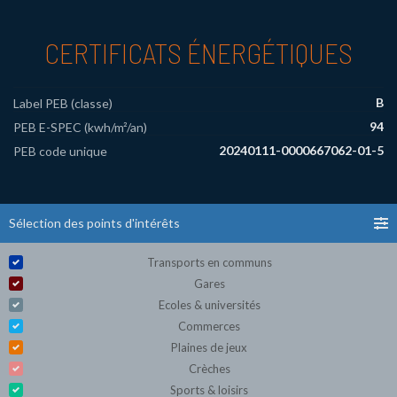
CERTIFICATS ÉNERGÉTIQUES
B
Label PEB (classe)
94
PEB E-SPEC (kwh/m²/an)
20240111-0000667062-01-5
PEB code unique
Sélection des points d'intérêts
Transports en communs
Gares
Ecoles & universités
Commerces
Plaines de jeux
Crèches
Sports & loisirs