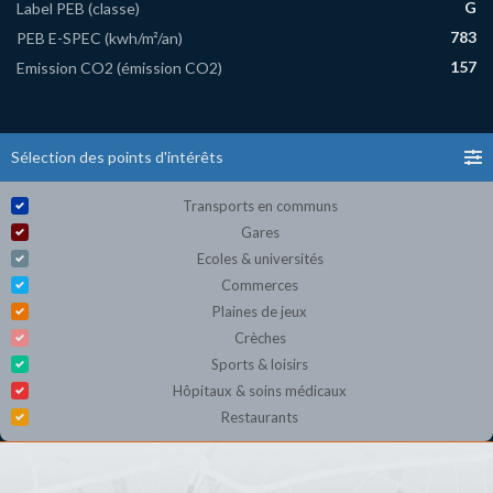
G
Label PEB (classe)
783
PEB E-SPEC (kwh/m²/an)
157
Emission CO2 (émission CO2)
Sélection des points d'intérêts
Transports en communs
Gares
Ecoles & universités
Commerces
Plaines de jeux
Crèches
Sports & loisirs
Hôpitaux & soins médicaux
Restaurants