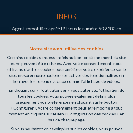
INFOS
Agent immobilier agréé IPI sous le numéro 509.383 en
Belgique- Instance de contrôle: Institut professionnel des
agents immobiliers, rue du Luxembourg 16B, 1000 Bruxelles
Notre site web utilise des cookies
(+32 2 505 38 50 - info@ipi.be) - Soumis au
code
déontologique de l’ IPI
Certains cookies sont essentiels au bon fonctionnement du site
et ne peuvent être refusés. Avec votre consentement, nous
RC professionnelle et cautionnement via AXA Belgium SA,
utilisons d’autres cookies pour améliorer votre expérience sur le
Place du Trône 1, 1000 Bruxelles – police n° 730.390.160.
site, mesurer notre audience et activer des fonctionnalités en
Couverture valable pour les activités réalisées en Belgique
lien avec les réseaux sociaux comme l’affichage de vidéos.
En cliquant sur « Tout autoriser », vous autorisez l’utilisation de
Conditions générales d'utilisation du site
tous les cookies. Vous pouvez également définir plus
précisément vos préférences en cliquant sur le bouton
Charte de la protection de la vie privée
« Configurer ». Votre consentement peut être modifié à tout
moment en cliquant sur le lien « Configuration des cookies » en
Configuration des cookies
bas de chaque page.
Si vous souhaitez en savoir plus sur les cookies, vous pouvez