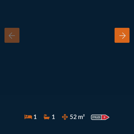
1
1
52 m²