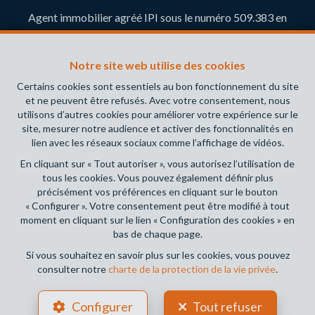
Agent immobilier agréé IPI sous le numéro 509.383 en
Belgique- Instance de contrôle: Institut professionnel des
agents immobiliers, rue du Luxembourg 16B, 1000 Bruxelles
Notre site web utilise des cookies
(+32 2 505 38 50 - info@ipi.be) - Soumis au
code
déontologique de l’ IPI
Certains cookies sont essentiels au bon fonctionnement du site
et ne peuvent être refusés. Avec votre consentement, nous
RC professionnelle et cautionnement via AXA Belgium SA,
utilisons d’autres cookies pour améliorer votre expérience sur le
Place du Trône 1, 1000 Bruxelles – police n° 730.390.160.
site, mesurer notre audience et activer des fonctionnalités en
Couverture valable pour les activités réalisées en Belgique
lien avec les réseaux sociaux comme l’affichage de vidéos.
En cliquant sur « Tout autoriser », vous autorisez l’utilisation de
Conditions générales d'utilisation du site
tous les cookies. Vous pouvez également définir plus
précisément vos préférences en cliquant sur le bouton
Charte de la protection de la vie privée
« Configurer ». Votre consentement peut être modifié à tout
moment en cliquant sur le lien « Configuration des cookies » en
Configuration des cookies
bas de chaque page.
Si vous souhaitez en savoir plus sur les cookies, vous pouvez
consulter notre
charte de la protection de la vie privée
.
POWERED BY
WHISE
DESIGNED AND DEVELOPED BY
Configurer
Tout refuser
WEBULOUS.IMMO