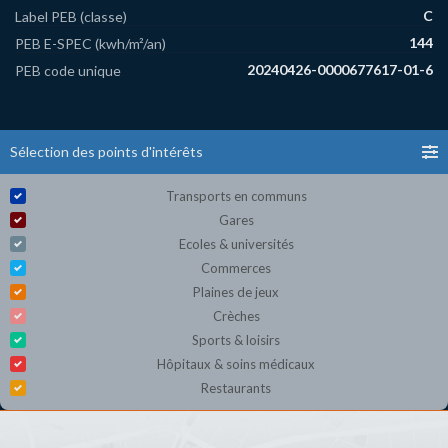
C
Label PEB (classe)
144
PEB E-SPEC (kwh/m²/an)
20240426-0000677617-01-6
PEB code unique
Sélection des points d'intérêts
Transports en communs
Gares
Ecoles & universités
Commerces
Plaines de jeux
Crèches
Sports & loisirs
Hôpitaux & soins médicaux
Restaurants