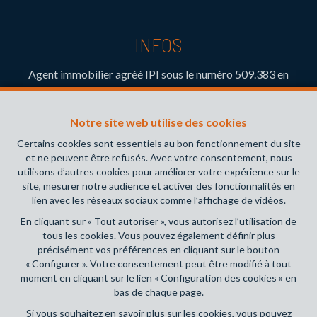
INFOS
Agent immobilier agréé IPI sous le numéro 509.383 en
Belgique- Instance de contrôle: Institut professionnel des
agents immobiliers, rue du Luxembourg 16B, 1000 Bruxelles
Notre site web utilise des cookies
(+32 2 505 38 50 - info@ipi.be) - Soumis au
code
déontologique de l’ IPI
Certains cookies sont essentiels au bon fonctionnement du site
et ne peuvent être refusés. Avec votre consentement, nous
RC professionnelle et cautionnement via AXA Belgium SA,
utilisons d’autres cookies pour améliorer votre expérience sur le
Place du Trône 1, 1000 Bruxelles – police n° 730.390.160.
site, mesurer notre audience et activer des fonctionnalités en
Couverture valable pour les activités réalisées en Belgique
lien avec les réseaux sociaux comme l’affichage de vidéos.
En cliquant sur « Tout autoriser », vous autorisez l’utilisation de
Conditions générales d'utilisation du site
tous les cookies. Vous pouvez également définir plus
précisément vos préférences en cliquant sur le bouton
Charte de la protection de la vie privée
« Configurer ». Votre consentement peut être modifié à tout
moment en cliquant sur le lien « Configuration des cookies » en
Configuration des cookies
bas de chaque page.
Si vous souhaitez en savoir plus sur les cookies, vous pouvez