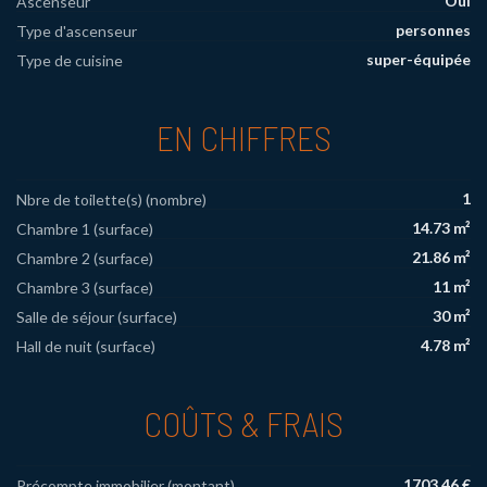
Oui
Ascenseur
personnes
Type d'ascenseur
super-équipée
Type de cuisine
EN CHIFFRES
1
Nbre de toilette(s) (nombre)
14.73 m²
Chambre 1 (surface)
21.86 m²
Chambre 2 (surface)
11 m²
Chambre 3 (surface)
30 m²
Salle de séjour (surface)
4.78 m²
Hall de nuit (surface)
COÛTS & FRAIS
1703.46 €
Précompte immobilier (montant)