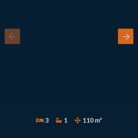
3
1
110 m²