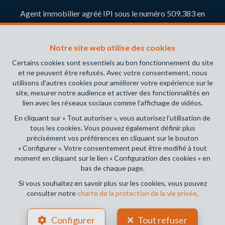
Agent immobilier agréé IPI sous le numéro 509.383 en
Belgique- Instance de contrôle: Institut professionnel des
agents immobiliers, rue du Luxembourg 16B, 1000 Bruxelles
Notre site web utilise des cookies
(+32 2 505 38 50 - info@ipi.be) - Soumis au
code
déontologique de l’ IPI
Certains cookies sont essentiels au bon fonctionnement du site
et ne peuvent être refusés. Avec votre consentement, nous
RC professionnelle et cautionnement via AXA Belgium SA,
utilisons d’autres cookies pour améliorer votre expérience sur le
Place du Trône 1, 1000 Bruxelles – police n° 730.390.160.
site, mesurer notre audience et activer des fonctionnalités en
Couverture valable pour les activités réalisées en Belgique
lien avec les réseaux sociaux comme l’affichage de vidéos.
En cliquant sur « Tout autoriser », vous autorisez l’utilisation de
Conditions générales d'utilisation du site
tous les cookies. Vous pouvez également définir plus
précisément vos préférences en cliquant sur le bouton
Charte de la protection de la vie privée
« Configurer ». Votre consentement peut être modifié à tout
moment en cliquant sur le lien « Configuration des cookies » en
Configuration des cookies
bas de chaque page.
Si vous souhaitez en savoir plus sur les cookies, vous pouvez
consulter notre
charte de la protection de la vie privée
.
POWERED BY
WHISE
DESIGNED AND DEVELOPED BY
Configurer
Tout refuser
WEBULOUS.IMMO