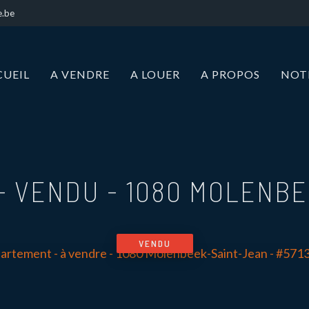
e.be
CUEIL
A VENDRE
A LOUER
A PROPOS
NOT
- VENDU
-
1080 MOLENBE
VENDU