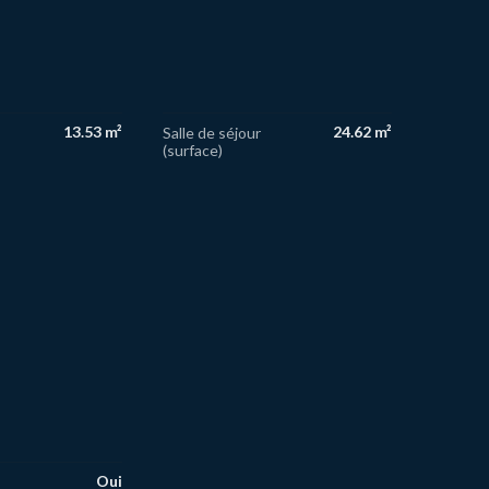
13.53 m²
24.62 m²
Salle de séjour
(surface)
Oui