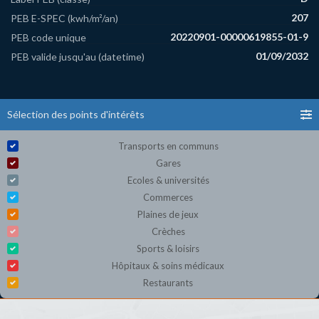
207
PEB E-SPEC (kwh/m²/an)
20220901-00000619855-01-9
PEB code unique
01/09/2032
PEB valide jusqu'au (datetime)
Sélection des points d'intérêts
Transports en communs
Gares
Ecoles & universités
Commerces
Plaines de jeux
Crèches
Sports & loisirs
Hôpitaux & soins médicaux
Restaurants