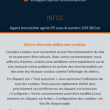
INFOS
Agent immobilier agréé IPI sous le numéro 509.383 en
Belgique- Instance de contrôle: Institut professionnel des
agents immobiliers, rue du Luxembourg 16B, 1000 Bruxelles
Notre site web utilise des cookies
(+32 2 505 38 50 - info@ipi.be) - Soumis au
code
déontologique de l’ IPI
Certains cookies sont essentiels au bon fonctionnement du site
et ne peuvent être refusés. Avec votre consentement, nous
RC professionnelle et cautionnement via AXA Belgium SA,
utilisons d’autres cookies pour améliorer votre expérience sur le
Place du Trône 1, 1000 Bruxelles – police n° 730.390.160.
site, mesurer notre audience et activer des fonctionnalités en
Couverture valable pour les activités réalisées en Belgique
lien avec les réseaux sociaux comme l’affichage de vidéos.
En cliquant sur « Tout autoriser », vous autorisez l’utilisation de
Conditions générales d'utilisation du site
tous les cookies. Vous pouvez également définir plus
précisément vos préférences en cliquant sur le bouton
Charte de la protection de la vie privée
« Configurer ». Votre consentement peut être modifié à tout
moment en cliquant sur le lien « Configuration des cookies » en
Configuration des cookies
bas de chaque page.