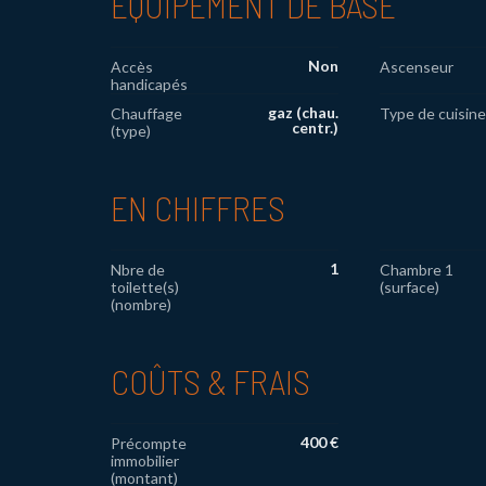
EQUIPEMENT DE BASE
Non
Accès
Ascenseur
handicapés
gaz (chau.
Chauffage
Type de cuisine
centr.)
(type)
EN CHIFFRES
1
Nbre de
Chambre 1
toilette(s)
(surface)
(nombre)
COÛTS & FRAIS
400 €
Précompte
immobilier
(montant)