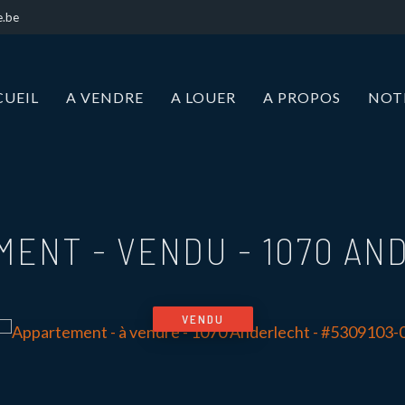
e.be
CUEIL
A VENDRE
A LOUER
A PROPOS
NOT
MENT - VENDU
-
1070 AN
VENDU