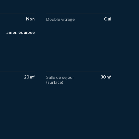
Non
Oui
Double vitrage
amer. équipée
20 m²
30 m²
Salle de séjour
(surface)