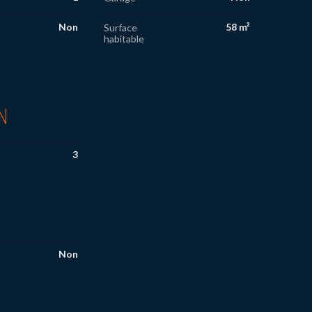
Non
58 m²
Surface
habitable
N
3
Non