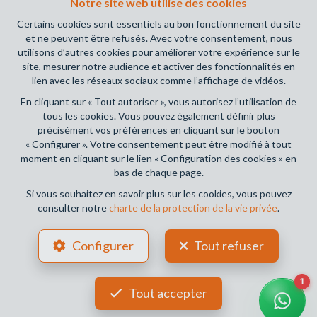
Notre site web utilise des cookies
(+32 2 505 38 50 - info@ipi.be) - Soumis au
code
déontologique de l’ IPI
Certains cookies sont essentiels au bon fonctionnement du site
et ne peuvent être refusés. Avec votre consentement, nous
RC professionnelle et cautionnement via AXA Belgium SA,
utilisons d’autres cookies pour améliorer votre expérience sur le
Place du Trône 1, 1000 Bruxelles – police n° 730.390.160.
site, mesurer notre audience et activer des fonctionnalités en
Couverture valable pour les activités réalisées en Belgique
lien avec les réseaux sociaux comme l’affichage de vidéos.
En cliquant sur « Tout autoriser », vous autorisez l’utilisation de
Conditions générales d'utilisation du site
tous les cookies. Vous pouvez également définir plus
précisément vos préférences en cliquant sur le bouton
Charte de la protection de la vie privée
« Configurer ». Votre consentement peut être modifié à tout
moment en cliquant sur le lien « Configuration des cookies » en
Configuration des cookies
bas de chaque page.
Si vous souhaitez en savoir plus sur les cookies, vous pouvez
consulter notre
charte de la protection de la vie privée
.
POWERED BY
WHISE
DESIGNED AND DEVELOPED BY
Configurer
Tout refuser
WEBULOUS.IMMO
Tout accepter